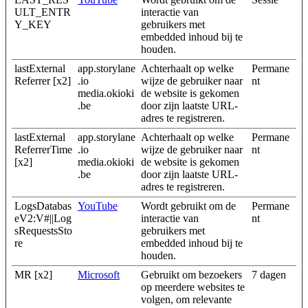
ULT_ENTR
interactie van
Y_KEY
gebruikers met
embedded inhoud bij te
houden.
lastExternal
app.storylane
Achterhaalt op welke
Permane
Referrer [x2]
.io
wijze de gebruiker naar
nt
media.okioki
de website is gekomen
.be
door zijn laatste URL-
adres te registreren.
lastExternal
app.storylane
Achterhaalt op welke
Permane
ReferrerTime
.io
wijze de gebruiker naar
nt
[x2]
media.okioki
de website is gekomen
.be
door zijn laatste URL-
adres te registreren.
LogsDatabas
YouTube
Wordt gebruikt om de
Permane
eV2:V#||Log
interactie van
nt
sRequestsSto
gebruikers met
re
embedded inhoud bij te
houden.
MR [x2]
Microsoft
Gebruikt om bezoekers
7 dagen
op meerdere websites te
volgen, om relevante