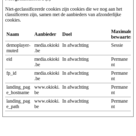
Niet-geclassificeerde cookies zijn cookies die we nog aan het
classificeren zijn, samen met de aanbieders van afzonderlijke
cookies.
Maximale
Naam
Aanbieder
Doel
bewaarterm
demoplayer-
media.okioki
In afwachting
Sessie
muted
.be
eid
media.okioki
In afwachting
Permane
.be
nt
fp_id
media.okioki
In afwachting
Permane
.be
nt
landing_pag
www.okioki.
In afwachting
Permane
e_hostname
be
nt
landing_pag
www.okioki.
In afwachting
Permane
e_path
be
nt