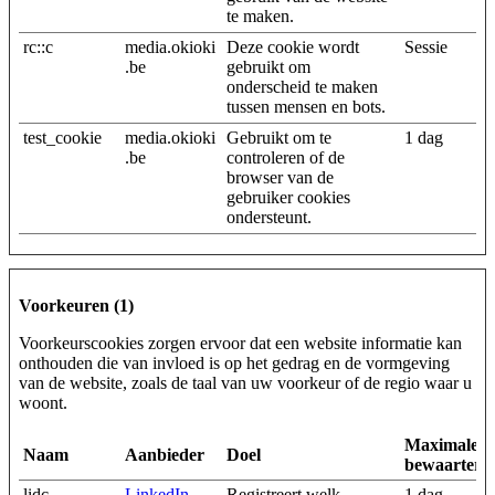
te maken.
rc::c
media.okioki
Deze cookie wordt
Sessie
.be
gebruikt om
onderscheid te maken
tussen mensen en bots.
test_cookie
media.okioki
Gebruikt om te
1 dag
.be
controleren of de
browser van de
gebruiker cookies
ondersteunt.
Voorkeuren (1)
Voorkeurscookies zorgen ervoor dat een website informatie kan
onthouden die van invloed is op het gedrag en de vormgeving
van de website, zoals de taal van uw voorkeur of de regio waar u
woont.
Maximale
Naam
Aanbieder
Doel
bewaarterm
lidc
LinkedIn
Registreert welk
1 dag