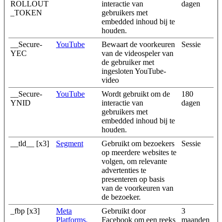
ROLLOUT
interactie van
dagen
_TOKEN
gebruikers met
embedded inhoud bij te
houden.
__Secure-
YouTube
Bewaart de voorkeuren
Sessie
YEC
van de videospeler van
de gebruiker met
ingesloten YouTube-
video
__Secure-
YouTube
Wordt gebruikt om de
180
YNID
interactie van
dagen
gebruikers met
embedded inhoud bij te
houden.
__tld__ [x3]
Segment
Gebruikt om bezoekers
Sessie
op meerdere websites te
volgen, om relevante
advertenties te
presenteren op basis
van de voorkeuren van
de bezoeker.
_fbp [x3]
Meta
Gebruikt door
3
Platforms,
Facebook om een reeks
maanden