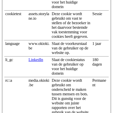
voor het huidige
domein
cookietest
assets.storyla
Deze cookie wordt
Sessie
ne.io
gebruikt om vast te
stellen of de bezoeker in
het daarvoor bestemde
vak toestemming voor
cookies heeft gegeven.
language
www.okioki.
Slaat de voorkeurstaal
1 jaar
be
van de gebruiker op de
website op.
li_gc
LinkedIn
Slaat de cookiestatus
180
van de gebruiker op
dagen
voor het huidige
domein
rc::a
media.okioki
Deze cookie wordt
Permane
.be
gebruikt om
nt
onderscheid te maken
tussen mensen en bots.
Dit is gunstig voor de
website om juiste
rapporten over het
gebruik van de website