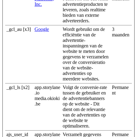
Inc.
advertentieproducten te
leveren, zoals realtime
bieden van externe
adverteerders.
_gcl_au [x3]
Google
Wordt gebruikt om de
3
efficiëntie van de
maanden
advertentie-
inspanningen van de
website te meten door
gegevens te verzamelen
over de conversieratio
van de website-
advertenties op
meerdere websites.
_gcl_ls [x2]
app.storylane
Volgt de conversie-rate
Permane
.io
tussen de gebruiker en
nt
media.okioki
de advertentiebanners
.be
op de website - Dit
dient om de relevantie
van de advertenties op
de website te
optimaliseren.
ajs_user_id
app.storylane
Verzamelt gegevens
Permane