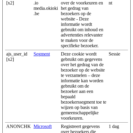
[x2]
.io
over de voorkeuren en
nt
media.okioki
het gedrag van
.be
bezoekers op de
website - Deze
informatie wordt
gebruikt om inhoud en
advertenties relevanter
te maken voor de
specifieke bezoeker.
ajs_user_id
Segment
Deze cookie wordt
Sessie
[x2]
gebruikt om gegevens
over het gedrag van de
bezoeker op de website
te verzamelen – deze
informatie kan worden
gebruikt om de
bezoeker aan een
bepaald
bezoekerssegment toe te
wijzen op basis van
gemeenschappelijke
voorkeuren.
ANONCHK
Microsoft
Registreert gegevens
1 dag
over bezoekers die