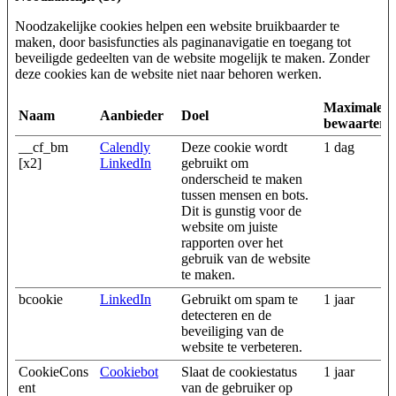
Noodzakelijke cookies helpen een website bruikbaarder te
maken, door basisfuncties als paginanavigatie en toegang tot
beveiligde gedeelten van de website mogelijk te maken. Zonder
deze cookies kan de website niet naar behoren werken.
Maximale
Naam
Aanbieder
Doel
bewaarterm
__cf_bm
Calendly
Deze cookie wordt
1 dag
[x2]
LinkedIn
gebruikt om
onderscheid te maken
tussen mensen en bots.
Dit is gunstig voor de
website om juiste
rapporten over het
gebruik van de website
te maken.
bcookie
LinkedIn
Gebruikt om spam te
1 jaar
detecteren en de
beveiliging van de
website te verbeteren.
CookieCons
Cookiebot
Slaat de cookiestatus
1 jaar
ent
van de gebruiker op