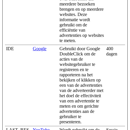
meerdere bezoeken
brengen en op meerdere
websites. Deze
informatie wordt
gebruikt om de
efficiëntie van
advertenties op websites
te meten.
IDE
Google
Gebruikt door Google
400
DoubleClick om de
dagen
acties van de
websitegebruiker te
registreren en te
rapporteren na het
bekijken of klikken op
een van de advertenties
van de adverteerder met
het doel de effectiviteit
van een advertentie te
meten en om gerichte
advertenties aan de
gebruiker te
presenteren.
LAST_RES
YouTube
Wordt gebruikt om de
Sessie