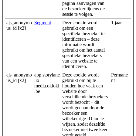
pagina-aanvragen van
de bezoeker tijdens de
sessie te volgen.
ajs_anonymo
Segment
Deze cookie wordt
1 jaar
us_id [x2]
gebruikt om een
specifieke bezoeker te
identificeren – deze
informatie wordt
gebruikt om het aantal
specifieke bezoekers
van een website te
identificeren.
ajs_anonymo
app.storylane
Deze cookie wordt
Permane
us_id [x2]
.io
gebruikt om bij te
nt
media.okioki
houden hoe vaak een
.be
website door
verschillende bezoekers
wordt bezocht – dit
wordt gedaan door de
bezoeker een
willekeurige ID toe te
wijzen, zodat dezelfde
bezoeker niet twee keer
wordt geteld.