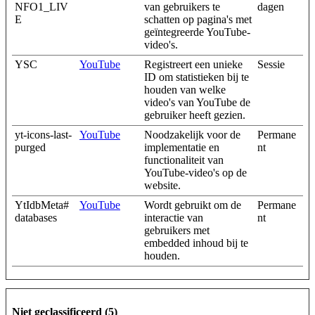
NFO1_LIV
van gebruikers te
dagen
E
schatten op pagina's met
geïntegreerde YouTube-
video's.
YSC
YouTube
Registreert een unieke
Sessie
ID om statistieken bij te
houden van welke
video's van YouTube de
gebruiker heeft gezien.
yt-icons-last-
YouTube
Noodzakelijk voor de
Permane
purged
implementatie en
nt
functionaliteit van
YouTube-video's op de
website.
YtIdbMeta#
YouTube
Wordt gebruikt om de
Permane
databases
interactie van
nt
gebruikers met
embedded inhoud bij te
houden.
Niet geclassificeerd (5)