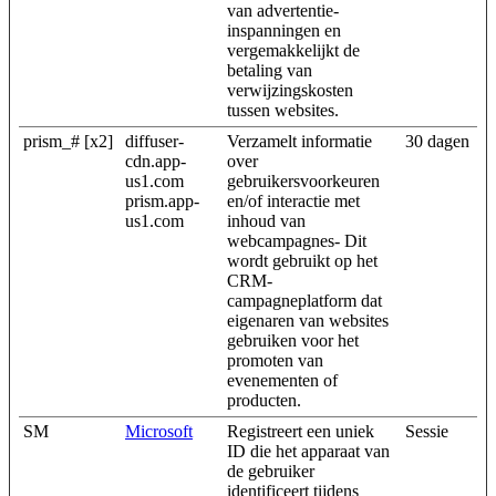
van advertentie-
inspanningen en
vergemakkelijkt de
betaling van
verwijzingskosten
tussen websites.
prism_# [x2]
diffuser-
Verzamelt informatie
30 dagen
cdn.app-
over
us1.com
gebruikersvoorkeuren
prism.app-
en/of interactie met
us1.com
inhoud van
webcampagnes- Dit
wordt gebruikt op het
CRM-
campagneplatform dat
eigenaren van websites
gebruiken voor het
promoten van
evenementen of
producten.
SM
Microsoft
Registreert een uniek
Sessie
ID die het apparaat van
de gebruiker
identificeert tijdens