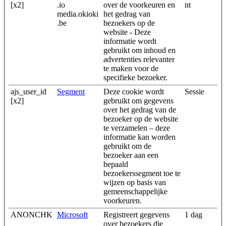
[x2]
.io
over de voorkeuren en
nt
media.okioki
het gedrag van
.be
bezoekers op de
website - Deze
informatie wordt
gebruikt om inhoud en
advertenties relevanter
te maken voor de
specifieke bezoeker.
ajs_user_id
Segment
Deze cookie wordt
Sessie
[x2]
gebruikt om gegevens
over het gedrag van de
bezoeker op de website
te verzamelen – deze
informatie kan worden
gebruikt om de
bezoeker aan een
bepaald
bezoekerssegment toe te
wijzen op basis van
gemeenschappelijke
voorkeuren.
ANONCHK
Microsoft
Registreert gegevens
1 dag
over bezoekers die