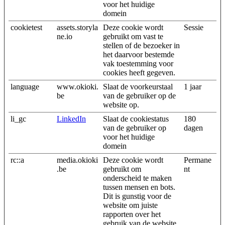
voor het huidige
domein
cookietest
assets.storyla
Deze cookie wordt
Sessie
ne.io
gebruikt om vast te
stellen of de bezoeker in
het daarvoor bestemde
vak toestemming voor
cookies heeft gegeven.
language
www.okioki.
Slaat de voorkeurstaal
1 jaar
be
van de gebruiker op de
website op.
li_gc
LinkedIn
Slaat de cookiestatus
180
van de gebruiker op
dagen
voor het huidige
domein
rc::a
media.okioki
Deze cookie wordt
Permane
.be
gebruikt om
nt
onderscheid te maken
tussen mensen en bots.
Dit is gunstig voor de
website om juiste
rapporten over het
gebruik van de website