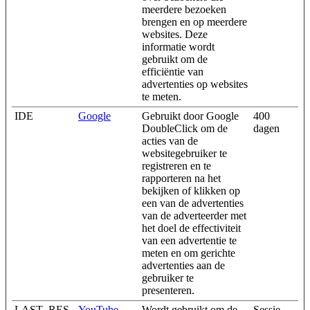
meerdere bezoeken
brengen en op meerdere
websites. Deze
informatie wordt
gebruikt om de
efficiëntie van
advertenties op websites
te meten.
IDE
Google
Gebruikt door Google
400
DoubleClick om de
dagen
acties van de
websitegebruiker te
registreren en te
rapporteren na het
bekijken of klikken op
een van de advertenties
van de adverteerder met
het doel de effectiviteit
van een advertentie te
meten en om gerichte
advertenties aan de
gebruiker te
presenteren.
LAST_RES
YouTube
Wordt gebruikt om de
Sessie