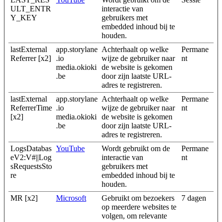
ULT_ENTR
interactie van
Y_KEY
gebruikers met
embedded inhoud bij te
houden.
lastExternal
app.storylane
Achterhaalt op welke
Permane
Referrer [x2]
.io
wijze de gebruiker naar
nt
media.okioki
de website is gekomen
.be
door zijn laatste URL-
adres te registreren.
lastExternal
app.storylane
Achterhaalt op welke
Permane
ReferrerTime
.io
wijze de gebruiker naar
nt
[x2]
media.okioki
de website is gekomen
.be
door zijn laatste URL-
adres te registreren.
LogsDatabas
YouTube
Wordt gebruikt om de
Permane
eV2:V#||Log
interactie van
nt
sRequestsSto
gebruikers met
re
embedded inhoud bij te
houden.
MR [x2]
Microsoft
Gebruikt om bezoekers
7 dagen
op meerdere websites te
volgen, om relevante