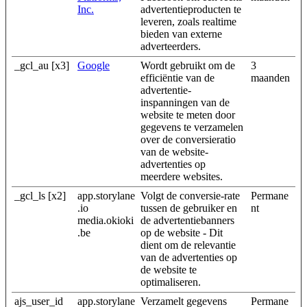
Inc.
advertentieproducten te
leveren, zoals realtime
bieden van externe
adverteerders.
_gcl_au [x3]
Google
Wordt gebruikt om de
3
efficiëntie van de
maanden
advertentie-
inspanningen van de
website te meten door
gegevens te verzamelen
over de conversieratio
van de website-
advertenties op
meerdere websites.
_gcl_ls [x2]
app.storylane
Volgt de conversie-rate
Permane
.io
tussen de gebruiker en
nt
media.okioki
de advertentiebanners
.be
op de website - Dit
dient om de relevantie
van de advertenties op
de website te
optimaliseren.
ajs_user_id
app.storylane
Verzamelt gegevens
Permane