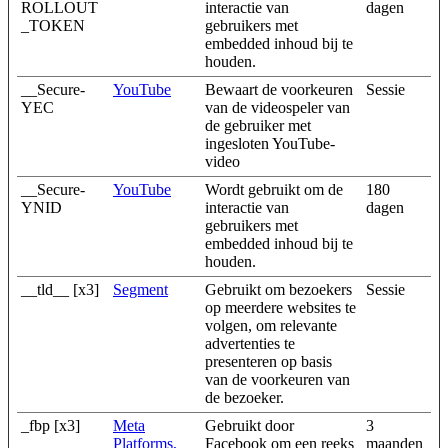
ROLLOUT
interactie van
dagen
_TOKEN
gebruikers met
embedded inhoud bij te
houden.
__Secure-
YouTube
Bewaart de voorkeuren
Sessie
YEC
van de videospeler van
de gebruiker met
ingesloten YouTube-
video
__Secure-
YouTube
Wordt gebruikt om de
180
YNID
interactie van
dagen
gebruikers met
embedded inhoud bij te
houden.
__tld__ [x3]
Segment
Gebruikt om bezoekers
Sessie
op meerdere websites te
volgen, om relevante
advertenties te
presenteren op basis
van de voorkeuren van
de bezoeker.
_fbp [x3]
Meta
Gebruikt door
3
Platforms,
Facebook om een reeks
maanden