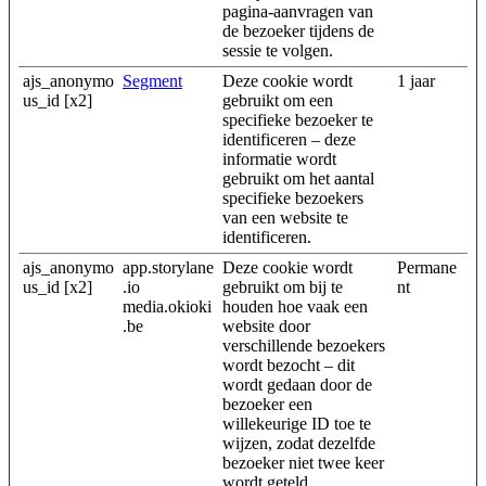
pagina-aanvragen van
de bezoeker tijdens de
sessie te volgen.
ajs_anonymo
Segment
Deze cookie wordt
1 jaar
us_id [x2]
gebruikt om een
specifieke bezoeker te
identificeren – deze
informatie wordt
gebruikt om het aantal
specifieke bezoekers
van een website te
identificeren.
ajs_anonymo
app.storylane
Deze cookie wordt
Permane
us_id [x2]
.io
gebruikt om bij te
nt
media.okioki
houden hoe vaak een
.be
website door
verschillende bezoekers
wordt bezocht – dit
wordt gedaan door de
bezoeker een
willekeurige ID toe te
wijzen, zodat dezelfde
bezoeker niet twee keer
wordt geteld.