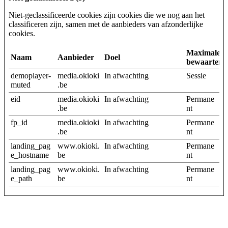
Niet-geclassificeerde cookies zijn cookies die we nog aan het
classificeren zijn, samen met de aanbieders van afzonderlijke
cookies.
Maximale
Naam
Aanbieder
Doel
bewaarterm
demoplayer-
media.okioki
In afwachting
Sessie
muted
.be
eid
media.okioki
In afwachting
Permane
.be
nt
fp_id
media.okioki
In afwachting
Permane
.be
nt
landing_pag
www.okioki.
In afwachting
Permane
e_hostname
be
nt
landing_pag
www.okioki.
In afwachting
Permane
e_path
be
nt