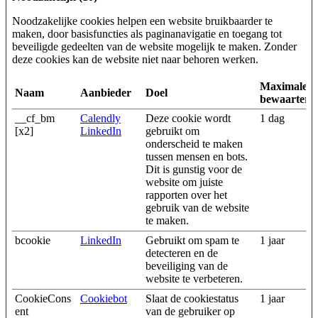
Noodzakelijke cookies helpen een website bruikbaarder te
maken, door basisfuncties als paginanavigatie en toegang tot
beveiligde gedeelten van de website mogelijk te maken. Zonder
deze cookies kan de website niet naar behoren werken.
Maximale
Naam
Aanbieder
Doel
bewaarterm
__cf_bm
Calendly
Deze cookie wordt
1 dag
[x2]
LinkedIn
gebruikt om
onderscheid te maken
tussen mensen en bots.
Dit is gunstig voor de
website om juiste
rapporten over het
gebruik van de website
te maken.
bcookie
LinkedIn
Gebruikt om spam te
1 jaar
detecteren en de
beveiliging van de
website te verbeteren.
CookieCons
Cookiebot
Slaat de cookiestatus
1 jaar
ent
van de gebruiker op