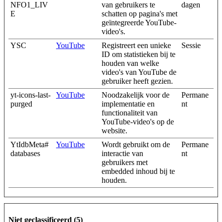
NFO1_LIV
van gebruikers te
dagen
E
schatten op pagina's met
geïntegreerde YouTube-
video's.
YSC
YouTube
Registreert een unieke
Sessie
ID om statistieken bij te
houden van welke
video's van YouTube de
gebruiker heeft gezien.
yt-icons-last-
YouTube
Noodzakelijk voor de
Permane
purged
implementatie en
nt
functionaliteit van
YouTube-video's op de
website.
YtIdbMeta#
YouTube
Wordt gebruikt om de
Permane
databases
interactie van
nt
gebruikers met
embedded inhoud bij te
houden.
Niet geclassificeerd (5)