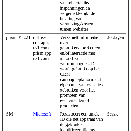
van advertentie-
inspanningen en
vergemakkelijkt de
betaling van
verwijzingskosten
tussen websites.
prism_# [x2]
diffuser-
Verzamelt informatie
30 dagen
cdn.app-
over
us1.com
gebruikersvoorkeuren
prism.app-
en/of interactie met
us1.com
inhoud van
webcampagnes- Dit
wordt gebruikt op het
CRM-
campagneplatform dat
eigenaren van websites
gebruiken voor het
promoten van
evenementen of
producten.
SM
Microsoft
Registreert een uniek
Sessie
ID die het apparaat van
de gebruiker
identificeert tijdens