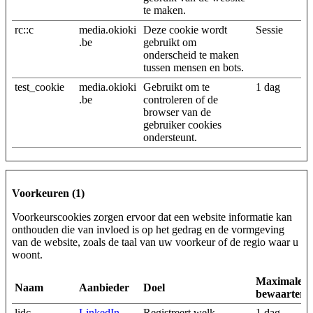
te maken.
rc::c
media.okioki
Deze cookie wordt
Sessie
.be
gebruikt om
onderscheid te maken
tussen mensen en bots.
test_cookie
media.okioki
Gebruikt om te
1 dag
.be
controleren of de
browser van de
gebruiker cookies
ondersteunt.
Voorkeuren (1)
Voorkeurscookies zorgen ervoor dat een website informatie kan
onthouden die van invloed is op het gedrag en de vormgeving
van de website, zoals de taal van uw voorkeur of de regio waar u
woont.
Maximale
Naam
Aanbieder
Doel
bewaarterm
lidc
LinkedIn
Registreert welk
1 dag